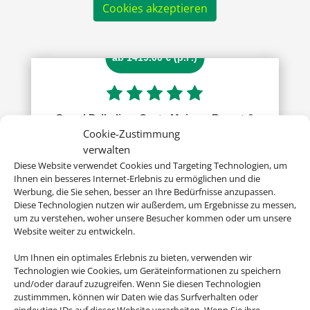
Cookies akzeptieren
ab 1419.00 € (p.P.)
Grand Palladium Costa Mujeres Resort &
Cookie-Zustimmung
Spa
verwalten
Cancún, Riviera Maja & Insel Cozumel
Diese Website verwendet Cookies und Targeting Technologien, um
Ihnen ein besseres Internet-Erlebnis zu ermöglichen und die
Werbung, die Sie sehen, besser an Ihre Bedürfnisse anzupassen.
Diese Technologien nutzen wir außerdem, um Ergebnisse zu messen,
um zu verstehen, woher unsere Besucher kommen oder um unsere
Website weiter zu entwickeln.
Um Ihnen ein optimales Erlebnis zu bieten, verwenden wir
Technologien wie Cookies, um Geräteinformationen zu speichern
und/oder darauf zuzugreifen. Wenn Sie diesen Technologien
p. P. ab 1283 €
zustimmmen, können wir Daten wie das Surfverhalten oder
eindeutige IDs auf dieser Website verarbeiten. Wenn Sie ihre