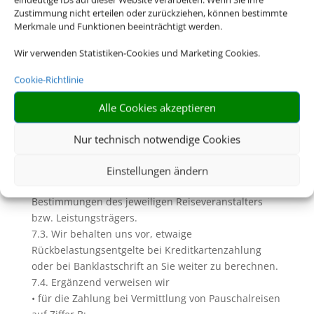
dazu Ziffer D. dieser AGB)
Zustimmung nicht erteilen oder zurückziehen, können bestimmte
7. Zahlungen und Inkasso
Merkmale und Funktionen beeinträchtigt werden.
7.1. Soweit wir (Reise-) Leistungen in Gestalt einer
Wir verwenden Statistiken-Cookies und Marketing Cookies.
Pauschalreise, verbundenen Reiseleistung oder
Einzelleistung in Rechnung stellen und
Cookie-Richtlinie
diesbezügliche Zahlungen einziehen, geschieht dies
im Namen und für Rechnung des jeweiligen
Alle Cookies akzeptieren
Veranstalters bzw. des Leistungsträgers. Unberührt
bleiben davon die Rechte zur Einziehung uns
Nur technisch notwendige Cookies
zustehender Serviceentgelte.
7.2. Die Zahlungsfristen und sonstigen
Einstellungen ändern
Zahlungsbedingungen richten sich nach den
Bestimmungen des jeweiligen Reiseveranstalters
bzw. Leistungsträgers.
7.3. Wir behalten uns vor, etwaige
Rückbelastungsentgelte bei Kreditkartenzahlung
oder bei Banklastschrift an Sie weiter zu berechnen.
7.4. Ergänzend verweisen wir
• für die Zahlung bei Vermittlung von Pauschalreisen