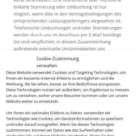
erklärte Stornierung oder Umbuchung ist nur
möglich, wenn dies in den Vertragsbedingungen des
entsprechenden Leistungserbringers vorgesehen ist.
Telefonische Umbuchungen und/oder Stornierungen
werden durch uns im Anschluss per E-Mail bestätigt.
Sie sind verpflichtet, in diesem Zusammenhang
auftretende eventuelle Unstimmigkeiten uns
unverzüglich mitzuteilen.
Cookie-Zustimmung
6.3. Wir erheben in der Regel keine eigenen
verwalten
Servicegebühren oder Bearbeitungsentgelte für
Diese Website verwendet Cookies und Targeting Technologien, um
Rücktritt / Umbuchung und /oder Stornierung. Wenn
Ihnen ein besseres Internet-Erlebnis zu ermöglichen und die
wir Servicegebühren oder Bearbeitungsentgelte
Werbung, die Sie sehen, besser an Ihre Bedürfnisse anzupassen.
Diese Technologien nutzen wir außerdem, um Ergebnisse zu messen,
erheben, informieren wir sie vor der Buchung
um zu verstehen, woher unsere Besucher kommen oder um unsere
darüber. Generell ausgenommen hiervon ist der
Website weiter zu entwickeln.
Rücktritt / die Umbuchung und /oder die Stornierung
von nicht im Zusammenhang mit einer Pauschalreise
Um Ihnen ein optimales Erlebnis zu bieten, verwenden wir
gebuchten Flugbeförderungsleistungen („Nur-Flug-
Technologien wie Cookies, um Geräteinformationen zu speichern
und/oder darauf zuzugreifen. Wenn Sie diesen Technologien
Buchung“). Hier erheben wir ggfs. eigene
zustimmmen, können wir Daten wie das Surfverhalten oder
Servicegebühren oder Bearbeitungsentgelte (siehe
eindeutige IDs auf dieser Website verarbeiten. Wenn Sie ihre